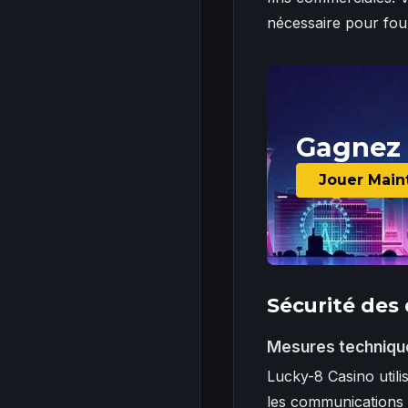
nécessaire pour four
Gagnez 
Jouer Main
Sécurité des
Mesures techniqu
Lucky-8 Casino utili
les communications e