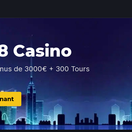
8 Casino
onus de 3000€ + 300 Tours
enant