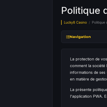
Politique
Lucky8 Casino
Politique
Navigation
La protection de vo
comment la société L
informations de ses
en matière de gesti
La présente politiqu
l'application PWA. 