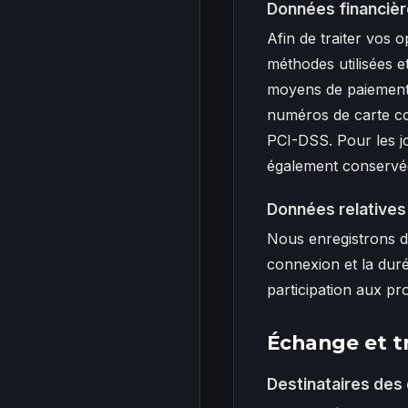
Données financièr
Afin de traiter vos 
méthodes utilisées e
moyens de paiement :
numéros de carte com
PCI-DSS. Pour les jo
également conservé
Données relatives à
Nous enregistrons de
connexion et la duré
participation aux pr
Échange et t
Destinataires des