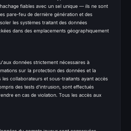
hachage fiables avec un sel unique — ils ne sont
des pare-feu de dernière génération et des
isoler les systèmes traitant des données
stockées dans des emplacements géographiquement
qu'aux données strictement nécessaires à
mations sur la protection des données et la
s les collaborateurs et sous-traitants ayant accès
mpris des tests d'intrusion, sont effectués
prendre en cas de violation. Tous les accès aux
s données du compte joueur sont conservées