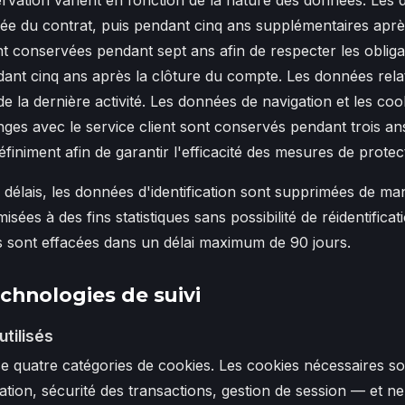
rée du contrat, puis pendant cinq ans supplémentaires aprè
nt conservées pendant sept ans afin de respecter les oblig
nt cinq ans après la clôture du compte. Les données relati
e la dernière activité. Les données de navigation et les c
s avec le service client sont conservés pendant trois ans.
finiment afin de garantir l'efficacité des mesures de protec
s délais, les données d'identification sont supprimées de ma
sées à des fins statistiques sans possibilité de réidentific
sont effacées dans un délai maximum de 90 jours.
chnologies de suivi
tilisés
se quatre catégories de cookies. Les cookies nécessaires 
ation, sécurité des transactions, gestion de session — et ne 