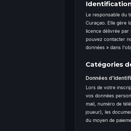
Identificati
Le responsable du tr
Curaçao. Elle gère l
licence délivrée par
pouvez contacter no
données » dans l'ob
Catégories d
Données d'identif
Lors de votre inscri
vos données personn
mail, numéro de télé
joueur), les document
du moyen de paiemen