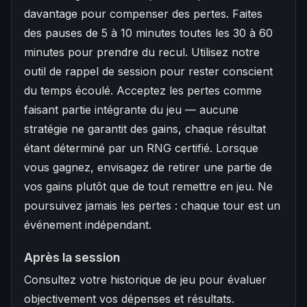
davantage pour compenser des pertes. Faites
des pauses de 5 à 10 minutes toutes les 30 à 60
minutes pour prendre du recul. Utilisez notre
outil de rappel de session pour rester conscient
du temps écoulé. Acceptez les pertes comme
faisant partie intégrante du jeu — aucune
stratégie ne garantit des gains, chaque résultat
étant déterminé par un RNG certifié. Lorsque
vous gagnez, envisagez de retirer une partie de
vos gains plutôt que de tout remettre en jeu. Ne
poursuivez jamais les pertes : chaque tour est un
événement indépendant.
Après la session
Consultez votre historique de jeu pour évaluer
objectivement vos dépenses et résultats.