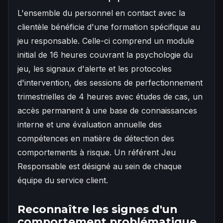
L'ensemble du personnel en contact avec la
clientèle bénéficie d'une formation spécifique au
jeu responsable. Celle-ci comprend un module
initial de 16 heures couvrant la psychologie du
jeu, les signaux d'alerte et les protocoles
d'intervention, des sessions de perfectionnement
trimestrielles de 4 heures avec études de cas, un
accès permanent à une base de connaissances
interne et une évaluation annuelle des
compétences en matière de détection des
comportements à risque. Un référent Jeu
Responsable est désigné au sein de chaque
équipe du service client.
Reconnaître les signes d'un
comportement problématique