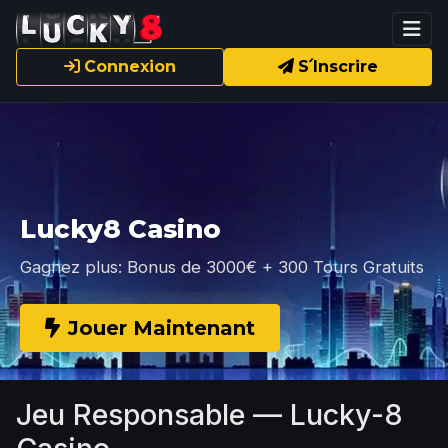
Connexion
S՛Inscrire
Lucky8 Casino
Gagnez plus: Bonus de 3000€ + 300 Tours Gratuits
Jouer Maintenant
Jeu Responsable — Lucky-8