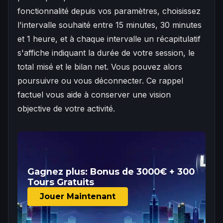
fonctionnalité depuis vos paramètres, choisissez
l'intervalle souhaité entre 15 minutes, 30 minutes
et 1 heure, et à chaque intervalle un récapitulatif
s'affiche indiquant la durée de votre session, le
total misé et le bilan net. Vous pouvez alors
poursuivre ou vous déconnecter. Ce rappel
factuel vous aide à conserver une vision
objective de votre activité.
Gagnez plus: Bonus de 3000€ + 300
Tours Gratuits
Jouer Maintenant