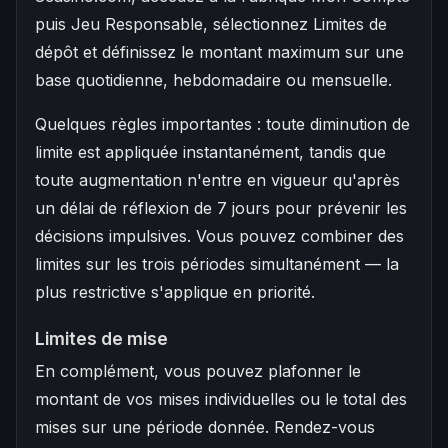
puis Jeu Responsable, sélectionnez Limites de
dépôt et définissez le montant maximum sur une
base quotidienne, hebdomadaire ou mensuelle.
Quelques règles importantes : toute diminution de
limite est appliquée instantanément, tandis que
toute augmentation n'entre en vigueur qu'après
un délai de réflexion de 7 jours pour prévenir les
décisions impulsives. Vous pouvez combiner des
limites sur les trois périodes simultanément — la
plus restrictive s'applique en priorité.
Limites de mise
En complément, vous pouvez plafonner le
montant de vos mises individuelles ou le total des
mises sur une période donnée. Rendez-vous