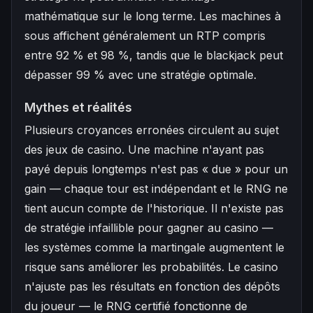
mathématique sur le long terme. Les machines à
sous affichent généralement un RTP compris
entre 92 % et 98 %, tandis que le blackjack peut
dépasser 99 % avec une stratégie optimale.
Mythes et réalités
Plusieurs croyances erronées circulent au sujet
des jeux de casino. Une machine n'ayant pas
payé depuis longtemps n'est pas « due » pour un
gain — chaque tour est indépendant et le RNG ne
tient aucun compte de l'historique. Il n'existe pas
de stratégie infaillible pour gagner au casino —
les systèmes comme la martingale augmentent le
risque sans améliorer les probabilités. Le casino
n'ajuste pas les résultats en fonction des dépôts
du joueur — le RNG certifié fonctionne de