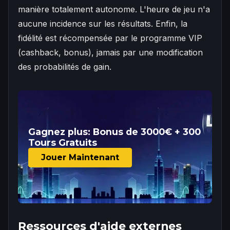
manière totalement autonome. L'heure de jeu n'a
aucune incidence sur les résultats. Enfin, la
fidélité est récompensée par le programme VIP
(cashback, bonus), jamais par une modification
des probabilités de gain.
Gagnez plus: Bonus de 3000€ + 300
Tours Gratuits
Jouer Maintenant
Ressources d'aide externes