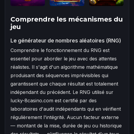
Comprendre les mécanismes du
jeu
Le générateur de nombres aléatoires (RNG)
Comprendre le fonctionnement du RNG est
essentiel pour aborder le jeu avec des attentes
réalistes. Il s'agit d'un algorithme mathématique
produisant des séquences imprévisibles qui
garantissent que chaque résultat est totalement
indépendant du précédent. Le RNG utilisé sur
lucky-8casino.com est certifié par des
laboratoires d'audit indépendants qui en vérifient
régulièrement l'intégrité. Aucun facteur externe
— montant de la mise, durée de jeu ou historique
des résultats — n'influence le résultat d'un tour.