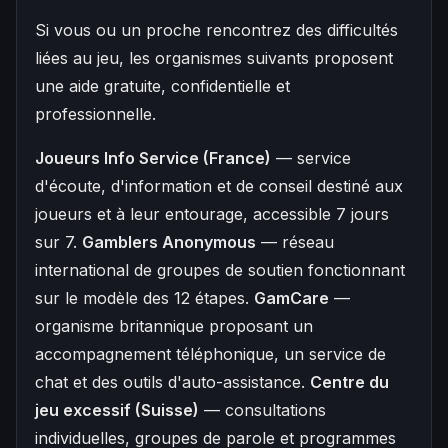
Si vous ou un proche rencontrez des difficultés
liées au jeu, les organismes suivants proposent
une aide gratuite, confidentielle et
professionnelle.
Joueurs Info Service (France)
— service
d'écoute, d'information et de conseil destiné aux
joueurs et à leur entourage, accessible 7 jours
sur 7.
Gamblers Anonymous
— réseau
international de groupes de soutien fonctionnant
sur le modèle des 12 étapes.
GamCare
—
organisme britannique proposant un
accompagnement téléphonique, un service de
chat et des outils d'auto-assistance.
Centre du
jeu excessif (Suisse)
— consultations
individuelles, groupes de parole et programmes